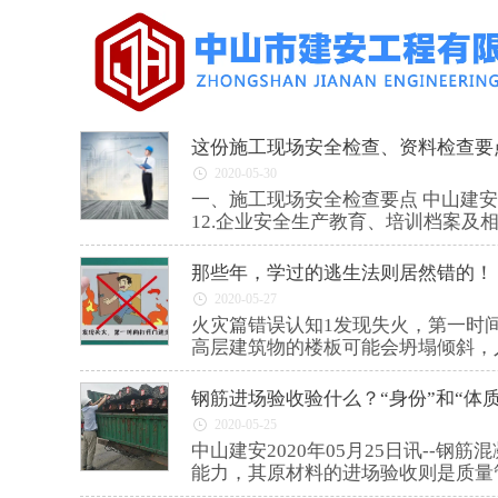
这份施工现场安全检查、资料检查要
2020-05-30
一、施工现场安全检查要点 中山建安2020年05月30日讯--1.工地围墙：用硬质材料或用砖砌体封闭（市区主要路段墙高2.5m，一般路段墙高1.8m。
12.企业安全生产教育、培训档案及相
那些年，学过的逃生法则居然错的！
2020-05-27
火灾篇错误认知1发现失火，第一时间打开门逃生正确做法： 中山建安2020年05月27日
高层建筑物的楼板可能会坍塌倾斜，
钢筋进场验收验什么？“身份”和“体质
2020-05-25
中山建安2020年05月25日讯-
能力，其原材料的进场验收则是质量